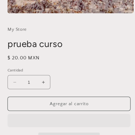
Abrir
elemento
multimedia
1
My Store
en
una
prueba curso
ventana
modal
Precio
$ 20.00 MXN
habitual
Cantidad
Reducir
Aumentar
cantidad
cantidad
para
para
prueba
prueba
Agregar al carrito
curso
curso