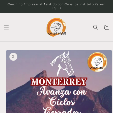
Ir
Coaching Empresarial Asistido con Caballos Instituto Kaizen
directamente
Equus
al contenido
Carrito
Ir
directamente
a la
información
del producto